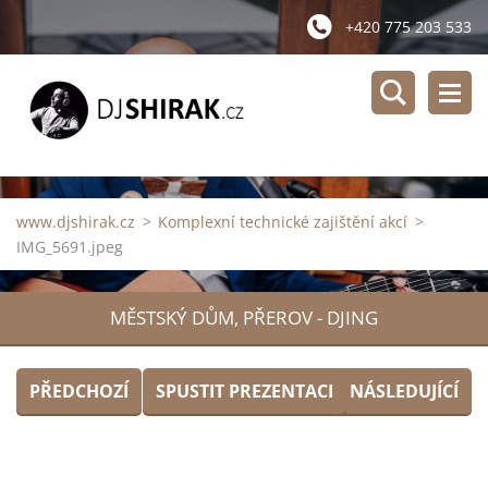
+420 775 203 533
www.djshirak.cz
>
Komplexní technické zajištění akcí
>
IMG_5691.jpeg
MĚSTSKÝ DŮM, PŘEROV - DJING
PŘEDCHOZÍ
SPUSTIT PREZENTACI
NÁSLEDUJÍCÍ