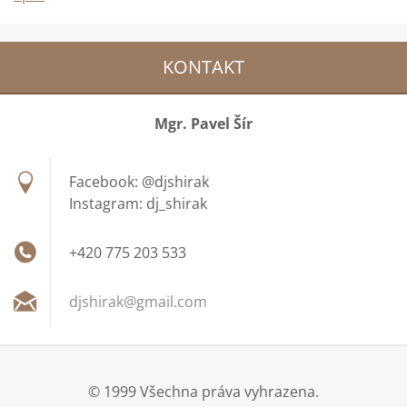
KONTAKT
Mgr. Pavel Šír
Facebook: @djshirak
Instagram: dj_shirak
+420 775 203 533
djshirak
@gmail.c
om
© 1999 Všechna práva vyhrazena.