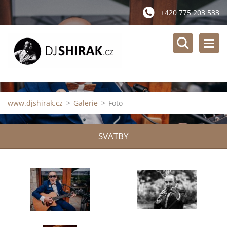
+420 775 203 533
www.djshirak.cz
>
Galerie
>
Foto
SVATBY