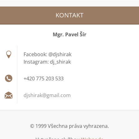
KONTAKT
Mgr. Pavel Šír
Facebook: @djshirak
Instagram: dj_shirak
+420 775 203 533
djshirak
@gmail.c
om
© 1999 Všechna práva vyhrazena.