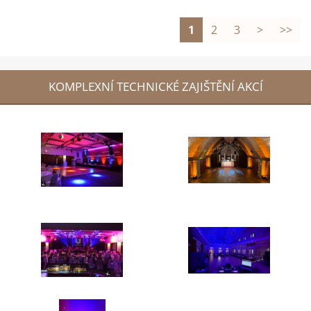
1
2
3
>
>>
KOMPLEXNÍ TECHNICKÉ ZAJIŠTĚNÍ AKCÍ