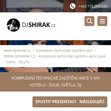
+420 775 203 533
www.djshirak.cz
>
Komplexní technické zajištění akcí
>
WWW.DJSHIRAK.CZ - Komplexní technické zajištění akce (zvuk
- světla - DJ).JPG
KOMPLEXNÍ TECHNICKÉ ZAJIŠTĚNÍ AKCE V NH
HOTELU - ZVUK, SVĚTLA, DJ
SPUSTIT PREZENTACI
NÁSLEDUJÍCÍ