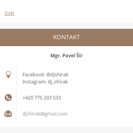
Zpět
KONTAKT
Mgr. Pavel Šír
Facebook: @djshirak
Instagram: dj_shirak
+420 775 203 533
djshirak
@gmail.c
om