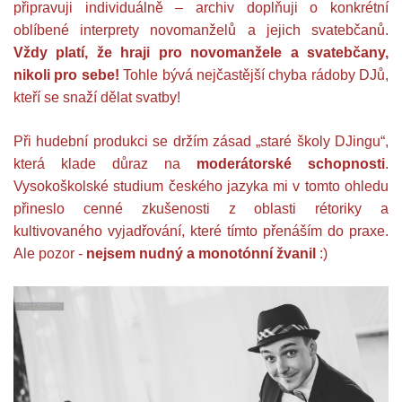
připravuji individuálně – archiv doplňuji o konkrétní
oblíbené interprety novomanželů a jejich svatebčanů.
Vždy platí, že hraji pro novomanžele a svatebčany,
nikoli pro sebe!
Tohle bývá nejčastější chyba rádoby DJů,
kteří se snaží dělat svatby!
Při hudební produkci se držím zásad „staré školy DJingu“,
která klade důraz na
moderátorské schopnosti
.
Vysokoškolské studium českého jazyka mi v tomto ohledu
přineslo cenné zkušenosti z oblasti rétoriky a
kultivovaného vyjadřování, které tímto přenáším do praxe.
Ale pozor -
nejsem nudný a monotónní žvanil
:)