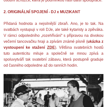
osobní schůzce, která je podmínkou naší další spolupráce.
2. ORIGINÁLNÍ SPOJENÍ - DJ x MUZIKANT
Přidaná hodnota a nejsilnější zbraň. Ano, je to tak. Na
svatbách vystupuji v roli DJe, ale také kytaristy a zpěváka.
V rámci odpoledního „rozehřívání“ s přípravou na divokou
večerní tancovačku hraji a zpívám známé písně (
ukázka z
vystoupení ke stažení
ZDE
). Většina svatebních hostů
tuto autenticitu miluje a společně se mnou zpívá a
spoluvytváří tak svatební zábavu, která postupně graduje
od časného odpoledne až do ranních hodin.