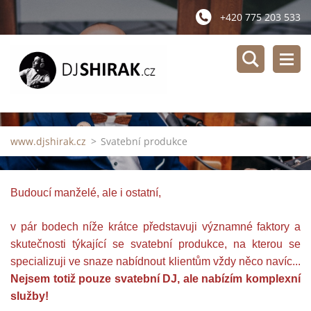
+420 775 203 533
www.djshirak.cz
>
Svatební produkce
Budoucí manželé, ale i ostatní,
v pár bodech níže krátce představuji významné faktory a
skutečnosti týkající se svatební produkce, na kterou se
specializuji ve snaze nabídnout klientům vždy něco navíc...
Nejsem totiž pouze svatební DJ, ale nabízím komplexní
služby!