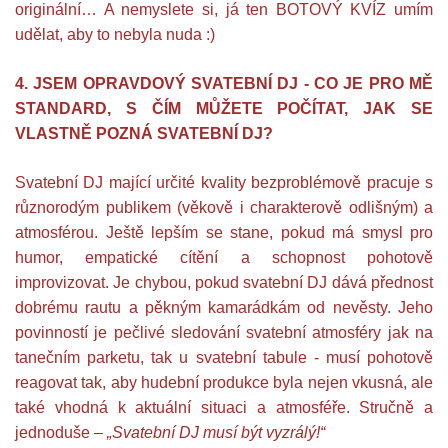
originální… A nemyslete si, já ten BOTOVÝ KVÍZ umím
udělat, aby to nebyla nuda :)
4. JSEM OPRAVDOVÝ SVATEBNÍ DJ - CO JE PRO MĚ
STANDARD, S ČÍM MŮŽETE POČÍTAT, JAK SE
VLASTNĚ POZNÁ SVATEBNÍ DJ?
Svatební DJ mající určité kvality bezproblémově pracuje s
různorodým publikem (věkově i charakterově odlišným) a
atmosférou. Ještě lepším se stane, pokud má smysl pro
humor, empatické cítění a schopnost pohotově
improvizovat. Je chybou, pokud svatební DJ dává přednost
dobrému rautu a pěkným kamarádkám od nevěsty. Jeho
povinností je pečlivé sledování svatební atmosféry jak na
tanečním parketu, tak u svatební tabule - musí pohotově
reagovat tak, aby hudební produkce byla nejen vkusná, ale
také vhodná k aktuální situaci a atmosféře. Stručně a
jednoduše –
„Svatební DJ musí být vyzrálý!“