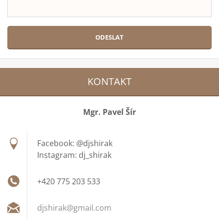
KONTAKT
Mgr. Pavel Šír
Facebook: @djshirak
Instagram: dj_shirak
+420 775 203 533
djshirak
@gmail.c
om