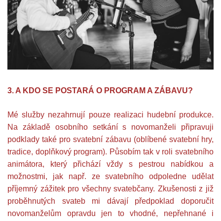
3. A KDO SE POSTARÁ O PROGRAM A ZÁBAVU?
Mé služby nezahrnují pouze realizaci hudební produkce.
Na základě osobního setkání s novomanželi připravuji
podklady také pro svatební zábavu (oblíbené svatební hry,
tradice, doplňkový program). Působím tak v roli svatebního
animátora, který přichází vždy s pestrou nabídkou a
možnostmi, jak např. ze svatebního odpoledne udělat
příjemný zážitek pro všechny svatebčany. Zkušenosti z již
proběhnutých svateb mi dávají předpoklad doporučit
novomanželům opravdu jen to vhodné, nepřehnané i