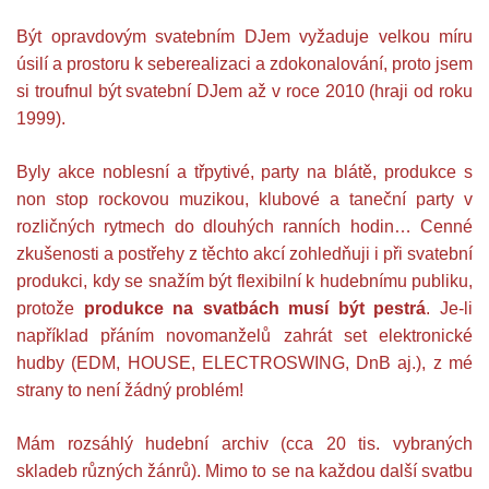
Být opravdovým svatebním DJem vyžaduje velkou míru
úsilí a prostoru k seberealizaci a zdokonalování, proto jsem
si troufnul být svatební DJem až v roce 2010 (hraji od roku
1999).
Byly akce noblesní a třpytivé, party na blátě, produkce s
non stop rockovou muzikou, klubové a taneční party v
rozličných rytmech do dlouhých ranních hodin… Cenné
zkušenosti a postřehy z těchto akcí zohledňuji i při svatební
produkci, kdy se snažím být flexibilní k hudebnímu publiku,
protože
produkce na svatbách musí být pestrá
. Je-li
například přáním novomanželů zahrát set elektronické
hudby (EDM, HOUSE, ELECTROSWING, DnB aj.), z mé
strany to není žádný problém!
Mám rozsáhlý hudební archiv (cca 20 tis. vybraných
skladeb různých žánrů). Mimo to se na každou další svatbu