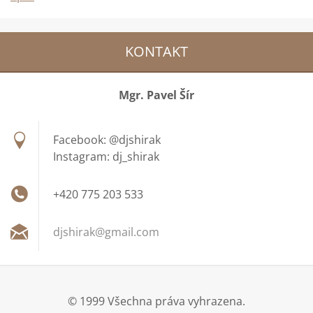
KONTAKT
Mgr. Pavel Šír
Facebook: @djshirak
Instagram: dj_shirak
+420 775 203 533
djshirak
@gmail.c
om
© 1999 Všechna práva vyhrazena.