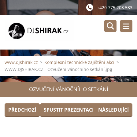
+420 775 203 533
www.djshirak.cz
>
Komplexní technické zajištění akcí
>
WWW.DJSHIRAK.CZ - Ozvučení vánočního setkání.jpg
OZVUČENÍ VÁNOČNÍHO SETKÁNÍ
PŘEDCHOZÍ
SPUSTIT PREZENTACI
NÁSLEDUJÍCÍ