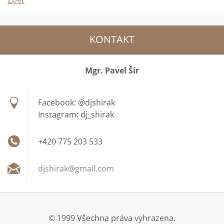
KONTAKT
Mgr. Pavel Šír
Facebook: @djshirak
Instagram: dj_shirak
+420 775 203 533
djshirak
@gmail.c
om
© 1999 Všechna práva vyhrazena.