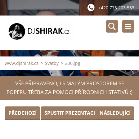
+420 775 203 533
www.djshirak.cz
>
Svatby
>
230.jpg
VŠE PŘIPRAVENO, I S MALÝM PROSTOREM SE
POPERU TŘEBA ZA POMOCI PŘÍRODNÍCH STATIVŮ :)
PŘEDCHOZÍ
SPUSTIT PREZENTACI
NÁSLEDUJÍCÍ