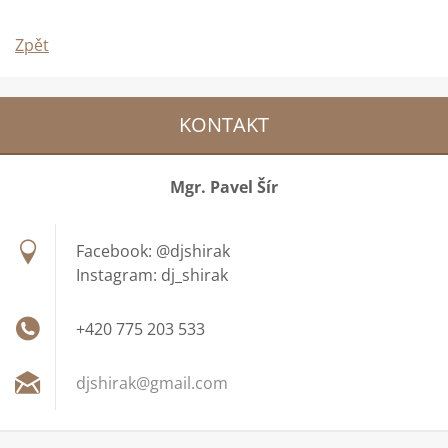
Zpět
KONTAKT
Mgr. Pavel Šír
Facebook: @djshirak
Instagram: dj_shirak
+420 775 203 533
djshirak
@gmail.c
om