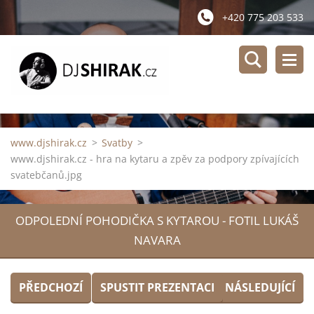
+420 775 203 533
www.djshirak.cz
>
Svatby
>
www.djshirak.cz - hra na kytaru a zpěv za podpory zpívajících
svatebčanů.jpg
ODPOLEDNÍ POHODIČKA S KYTAROU - FOTIL LUKÁŠ
NAVARA
PŘEDCHOZÍ
SPUSTIT PREZENTACI
NÁSLEDUJÍCÍ