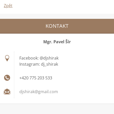
Zpět
KONTAKT
Mgr. Pavel Šír
Facebook: @djshirak
Instagram: dj_shirak
+420 775 203 533
djshirak
@gmail.c
om