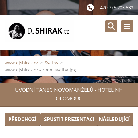
+420 775 203 533
www.djshirak.cz
>
Svatby
>
www.djshirak.cz - zimní svatba.jpg
ÚVODNÍ TANEC NOVOMANŽELŮ - HOTEL NH
OLOMOUC
PŘEDCHOZÍ
SPUSTIT PREZENTACI
NÁSLEDUJÍCÍ