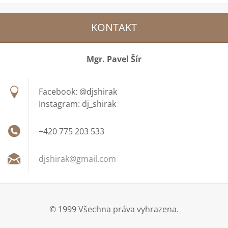
KONTAKT
Mgr. Pavel Šír
Facebook: @djshirak
Instagram: dj_shirak
+420 775 203 533
djshirak
@gmail.c
om
© 1999 Všechna práva vyhrazena.