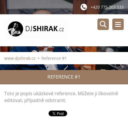
+420 775 203 533
www.djshirak.cz
>
Reference #1
REFERENCE #1
Toto je popis ukázkové reference. Můžete ji libovolně
editovat, případně odstranit.